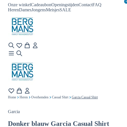
Onze winkel
Cadeaubon
Openingstijden
Contact
FAQ
Heren
Dames
Jongens
Meisjes
SALE
Home
Heren
Overhemden
Casual Shirt
Garcia Casual Shirt
Garcia
Donker blauw
Garcia Casual Shirt