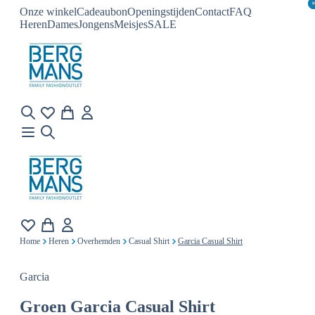
Onze winkel
Cadeaubon
Openingstijden
Contact
FAQ
Heren
Dames
Jongens
Meisjes
SALE
Home
Heren
Overhemden
Casual Shirt
Garcia Casual Shirt
Garcia
Groen
Garcia Casual Shirt