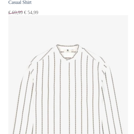
Casual Shirt
€
69,99
€
54,99