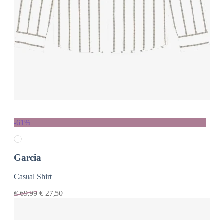
-61%
Garcia
Casual Shirt
€
69,99
€
27,50