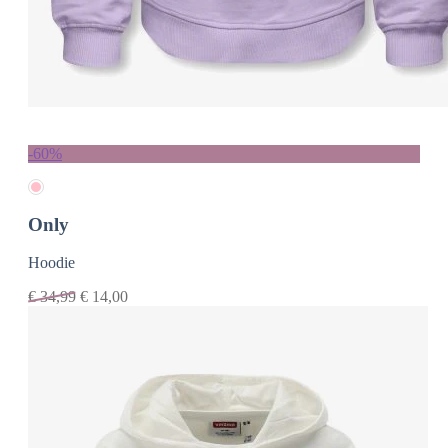
-60%
Only
Hoodie
€
34,99
€
14,00