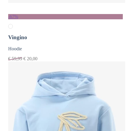
-67%
Vingino
Hoodie
€
59,99
€
20,00