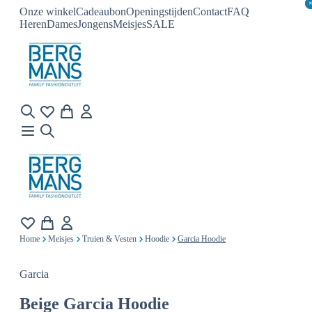
Onze winkel
Cadeaubon
Openingstijden
Contact
FAQ
Heren
Dames
Jongens
Meisjes
SALE
Home
Meisjes
Truien & Vesten
Hoodie
Garcia Hoodie
Garcia
Beige
Garcia Hoodie