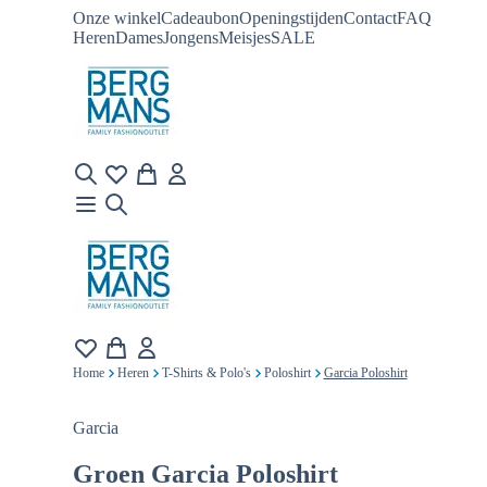
Onze winkel
Cadeaubon
Openingstijden
Contact
FAQ
Heren
Dames
Jongens
Meisjes
SALE
Home
Heren
T-Shirts & Polo's
Poloshirt
Garcia Poloshirt
Garcia
Groen
Garcia Poloshirt