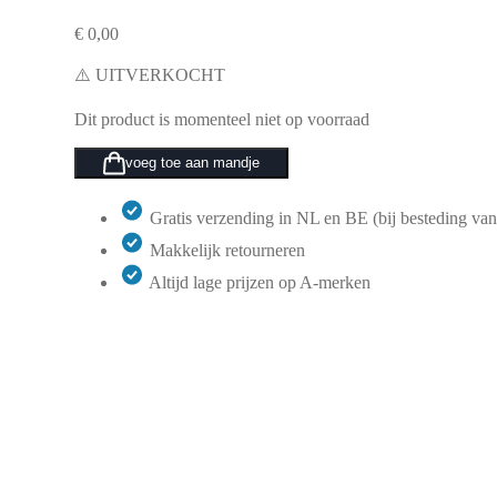
€
0,00
⚠️ UITVERKOCHT
Dit product is momenteel niet op voorraad
voeg toe aan mandje
Gratis verzending in NL en BE (bij besteding van
Makkelijk retourneren
Altijd lage prijzen op A-merken