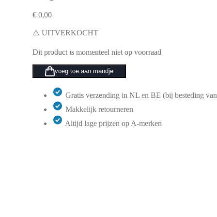
€
0,00
⚠️ UITVERKOCHT
Dit product is momenteel niet op voorraad
voeg toe aan mandje
Gratis verzending in NL en BE (bij besteding van
Makkelijk retourneren
Altijd lage prijzen op A-merken