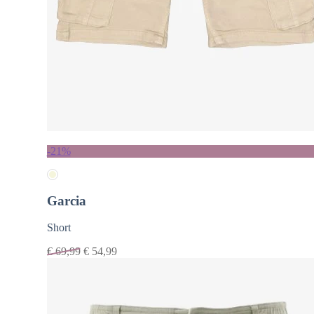
-21%
Garcia
Short
€
69,99
€
54,99