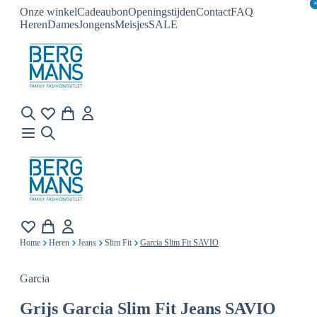
Onze winkel
Cadeaubon
Openingstijden
Contact
FAQ
Heren
Dames
Jongens
Meisjes
SALE
Home
Heren
Jeans
Slim Fit
Garcia Slim Fit SAVIO
Garcia
Grijs
Garcia Slim Fit Jeans SAVIO