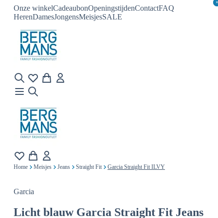
Onze winkel
Cadeaubon
Openingstijden
Contact
FAQ
Heren
Dames
Jongens
Meisjes
SALE
Home
Meisjes
Jeans
Straight Fit
Garcia Straight Fit ILVY
Garcia
Licht blauw
Garcia Straight Fit Jeans