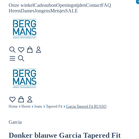
Onze winkel
Cadeaubon
Openingstijden
Contact
FAQ
Heren
Dames
Jongens
Meisjes
SALE
Home
Heren
Jeans
Tapered Fit
Garcia Tapered Fit RUSSO
Garcia
Donker blauwe
Garcia Tapered Fit