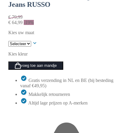
Jeans RUSSO
€
79,99
€
64,99
-19%
Kies uw maat
Kies kleur
voeg toe aan mandje
Gratis verzending in NL en BE (bij besteding
vanaf €49,95)
Makkelijk retourneren
Altijd lage prijzen op A-merken