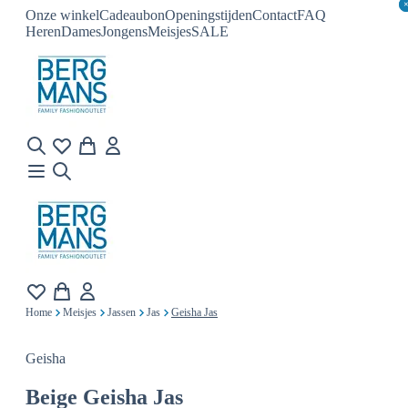
Onze winkel
Cadeaubon
Openingstijden
Contact
FAQ
Heren
Dames
Jongens
Meisjes
SALE
Home
Meisjes
Jassen
Jas
Geisha Jas
Geisha
Beige
Geisha Jas