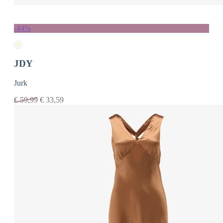
-44%
JDY
Jurk
€
59,99
€
33,59