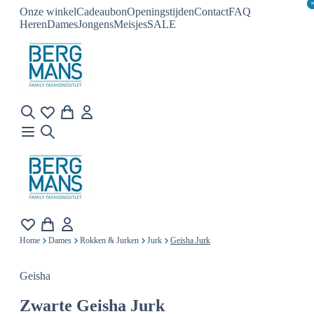
Onze winkel
Cadeaubon
Openingstijden
Contact
FAQ
Heren
Dames
Jongens
Meisjes
SALE
Home
Dames
Rokken & Jurken
Jurk
Geisha Jurk
Geisha
Zwarte
Geisha Jurk