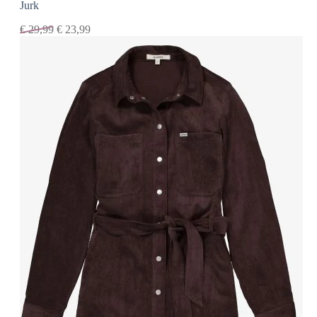
Jurk
€
29,99
€
23,99