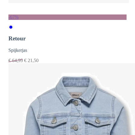
-67%
Retour
Spijkerjas
€
64,99
€
21,50