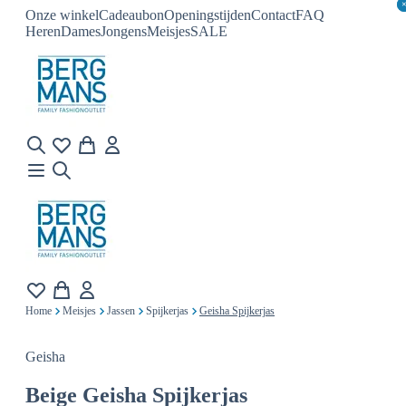
Onze winkel
Cadeaubon
Openingstijden
Contact
FAQ
Heren
Dames
Jongens
Meisjes
SALE
Home
Meisjes
Jassen
Spijkerjas
Geisha Spijkerjas
Geisha
Beige
Geisha Spijkerjas