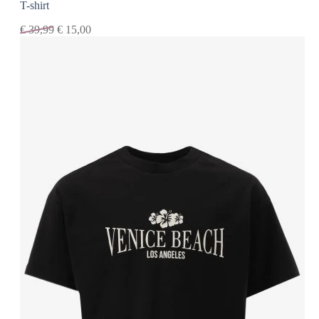
T-shirt
€
39,99
€
15,00