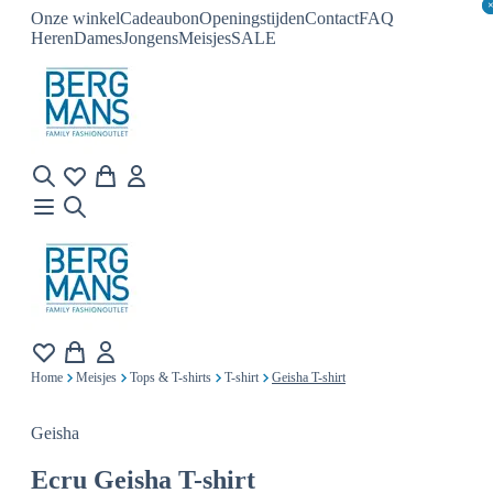
Onze winkel
Cadeaubon
Openingstijden
Contact
FAQ
Heren
Dames
Jongens
Meisjes
SALE
Home
Meisjes
Tops & T-shirts
T-shirt
Geisha T-shirt
Geisha
Ecru
Geisha T-shirt