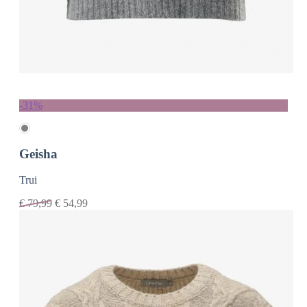
-31%
Geisha
Trui
€
79,99
€
54,99