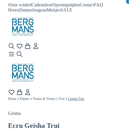
Onze winkel
Cadeaubon
Openingstijden
Contact
FAQ
Heren
Dames
Jongens
Meisjes
SALE
Home
Dames
Truien & Vesten
Trui
Geisha Trui
Geisha
Ecru
Geisha Trui