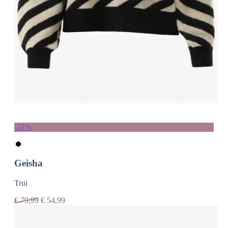
-31%
Geisha
Trui
€
79,99
€
54,99