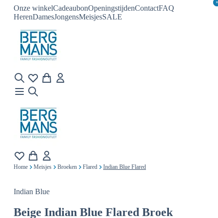
Onze winkel
Cadeaubon
Openingstijden
Contact
FAQ
Heren
Dames
Jongens
Meisjes
SALE
Home
Meisjes
Broeken
Flared
Indian Blue Flared
Indian Blue
Beige
Indian Blue Flared Broek