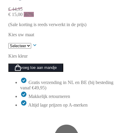
€
44,95
€
15,00
-67%
(Sale korting is reeds verwerkt in de prijs)
Kies uw maat
Kies kleur
voeg toe aan mandje
Gratis verzending in NL en BE (bij besteding
vanaf €49,95)
Makkelijk retourneren
Altijd lage prijzen op A-merken