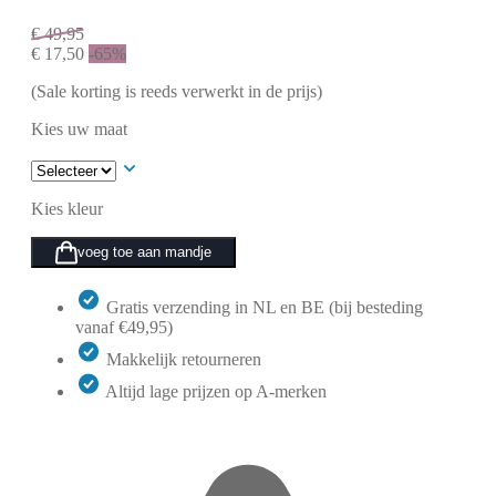
€
49,95
€
17,50
-65%
(Sale korting is reeds verwerkt in de prijs)
Kies uw maat
Kies kleur
voeg toe aan mandje
Gratis verzending in NL en BE (bij besteding
vanaf €49,95)
Makkelijk retourneren
Altijd lage prijzen op A-merken