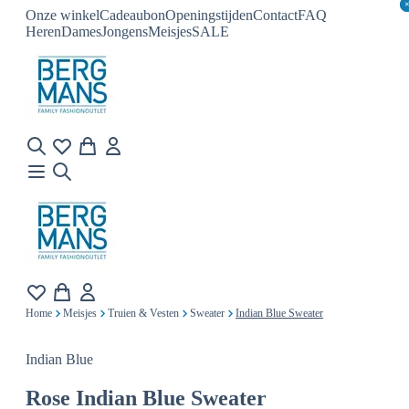
Onze winkel
Cadeaubon
Openingstijden
Contact
FAQ
Heren
Dames
Jongens
Meisjes
SALE
Home
Meisjes
Truien & Vesten
Sweater
Indian Blue Sweater
Indian Blue
Rose
Indian Blue Sweater