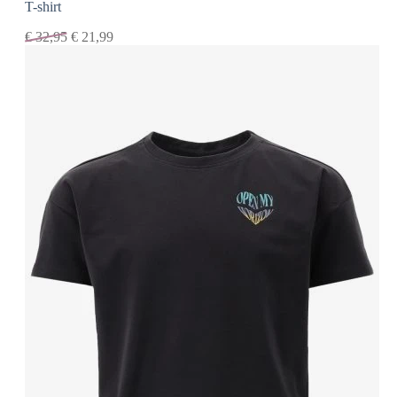
T-shirt
€
32,95
€
21,99