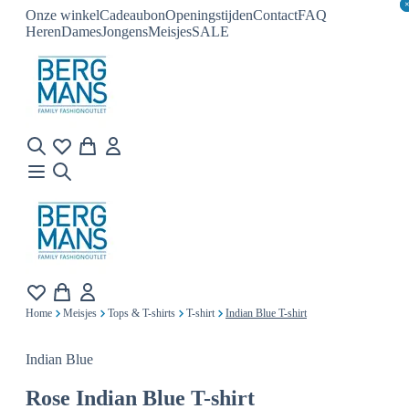
Onze winkel
Cadeaubon
Openingstijden
Contact
FAQ
Heren
Dames
Jongens
Meisjes
SALE
Home
Meisjes
Tops & T-shirts
T-shirt
Indian Blue T-shirt
Indian Blue
Rose
Indian Blue T-shirt