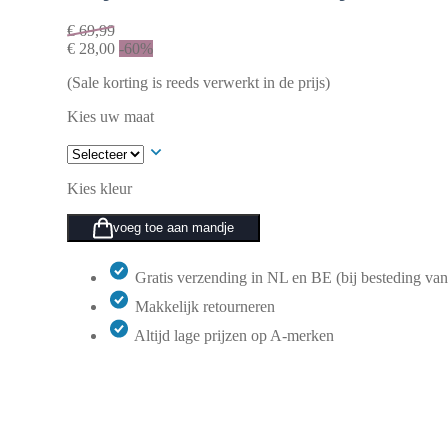
€
69,99
€
28,00
-60%
(Sale korting is reeds verwerkt in de prijs)
Kies uw maat
Kies kleur
voeg toe aan mandje
Gratis verzending in NL en BE (bij besteding van
Makkelijk retourneren
Altijd lage prijzen op A-merken