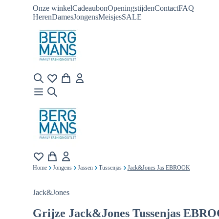
Onze winkel
Cadeaubon
Openingstijden
Contact
FAQ
Heren
Dames
Jongens
Meisjes
SALE
Home
Jongens
Jassen
Tussenjas
Jack&Jones Jas EBROOK
Jack&Jones
Grijze
Jack&Jones Tussenjas EBR