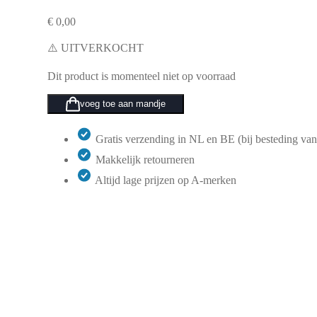
€
0,00
⚠️ UITVERKOCHT
Dit product is momenteel niet op voorraad
voeg toe aan mandje
Gratis verzending in NL en BE (bij besteding van
Makkelijk retourneren
Altijd lage prijzen op A-merken