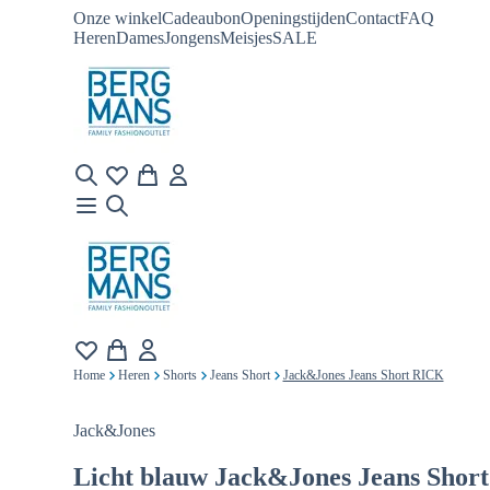
Onze winkel
Cadeaubon
Openingstijden
Contact
FAQ
Heren
Dames
Jongens
Meisjes
SALE
Home
Heren
Shorts
Jeans Short
Jack&Jones Jeans Short RICK
Jack&Jones
Licht blauw
Jack&Jones Jeans Shor