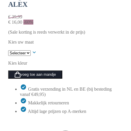
ALEX
€
39,99
€
16,00
-60%
(Sale korting is reeds verwerkt in de prijs)
Kies uw maat
Kies kleur
voeg toe aan mandje
Gratis verzending in NL en BE (bij besteding
vanaf €49,95)
Makkelijk retourneren
Altijd lage prijzen op A-merken