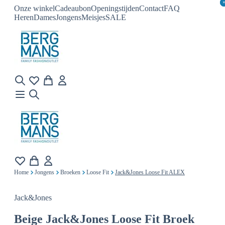
Onze winkel
Cadeaubon
Openingstijden
Contact
FAQ
Heren
Dames
Jongens
Meisjes
SALE
Home
Jongens
Broeken
Loose Fit
Jack&Jones Loose Fit ALEX
Jack&Jones
Beige
Jack&Jones Loose Fit Broek