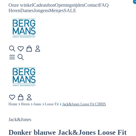
Onze winkel
Cadeaubon
Openingstijden
Contact
FAQ
Heren
Dames
Jongens
Meisjes
SALE
Home
Heren
Jeans
Loose Fit
Jack&Jones Loose Fit CHRIS
Jack&Jones
Donker blauwe
Jack&Jones Loose Fit