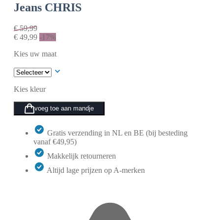
Jeans CHRIS
€
59,99
€
49,99
-17%
Kies uw maat
Kies kleur
voeg toe aan mandje
Gratis verzending in NL en BE (bij besteding
vanaf €49,95)
Makkelijk retourneren
Altijd lage prijzen op A-merken