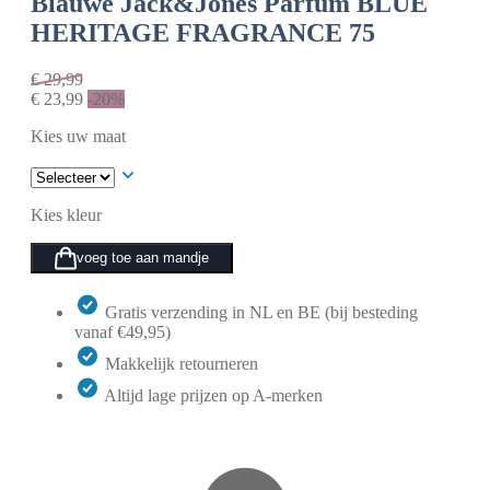
Blauwe
Jack&Jones Parfum BLUE
HERITAGE FRAGRANCE 75
€
29,99
€
23,99
-20%
Kies uw maat
Kies kleur
voeg toe aan mandje
Gratis verzending in NL en BE (bij besteding
vanaf €49,95)
Makkelijk retourneren
Altijd lage prijzen op A-merken