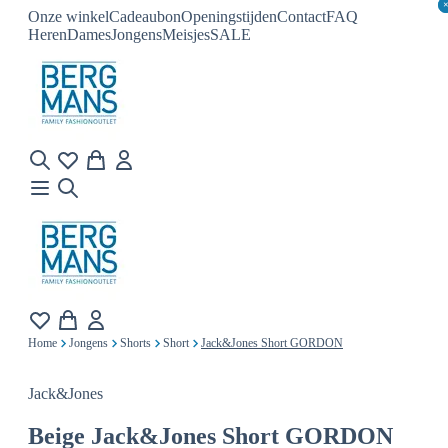
Onze winkel
Cadeaubon
Openingstijden
Contact
FAQ
Heren
Dames
Jongens
Meisjes
SALE
Home
Jongens
Shorts
Short
Jack&Jones Short GORDON
Jack&Jones
Beige
Jack&Jones Short GORDON