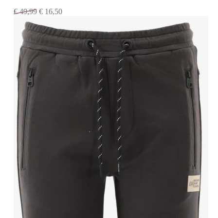
€
49,99
€
16,50