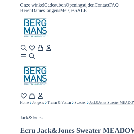
Onze winkel
Cadeaubon
Openingstijden
Contact
FAQ
Heren
Dames
Jongens
Meisjes
SALE
Home
Jongens
Truien & Vesten
Sweater
Jack&Jones Sweater MEAD
Jack&Jones
Ecru
Jack&Jones Sweater MEADO