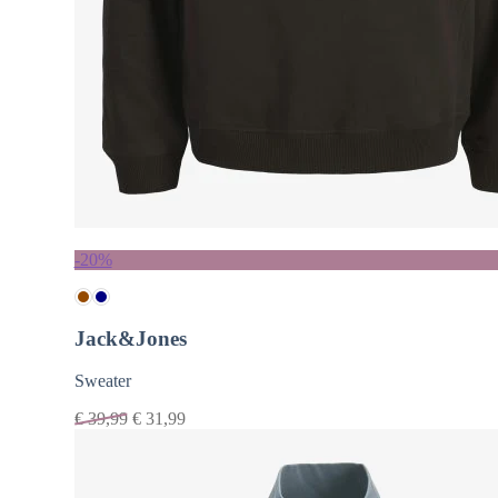
-20%
Jack&Jones
Sweater
€
39,99
€
31,99