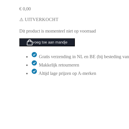
€
0,00
⚠️ UITVERKOCHT
Dit product is momenteel niet op voorraad
voeg toe aan mandje
Gratis verzending in NL en BE (bij besteding van
Makkelijk retourneren
Altijd lage prijzen op A-merken