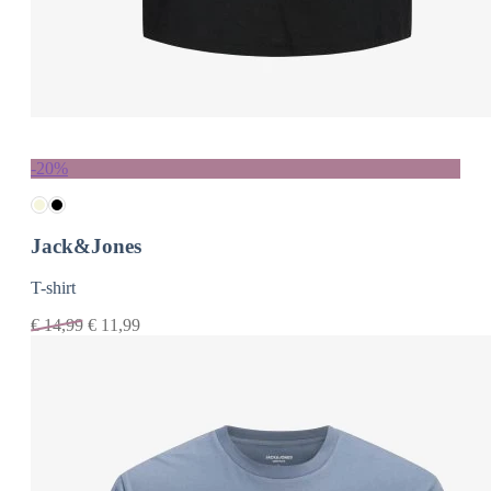
-20%
Jack&Jones
T-shirt
€
14,99
€
11,99