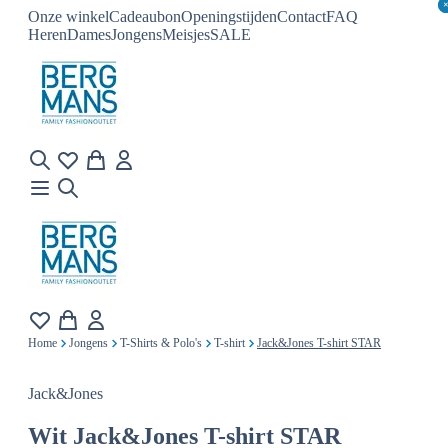
Onze winkel
Cadeaubon
Openingstijden
Contact
FAQ
Heren
Dames
Jongens
Meisjes
SALE
Home
Jongens
T-Shirts & Polo's
T-shirt
Jack&Jones T-shirt STAR
Jack&Jones
Wit
Jack&Jones T-shirt STAR