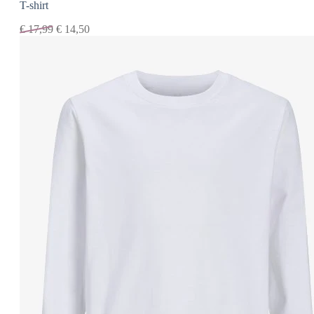
T-shirt
€
17,99
€
14,50