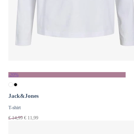
-20%
Jack&Jones
T-shirt
€
14,99
€
11,99