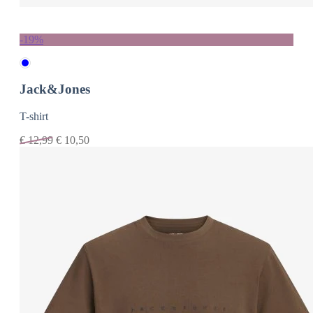
-19%
Jack&Jones
T-shirt
€
12,99
€
10,50