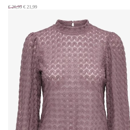
€
26,99
€
21,99