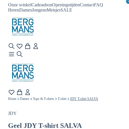
Onze winkel
Cadeaubon
Openingstijden
Contact
FAQ
Heren
Dames
Jongens
Meisjes
SALE
Home
Dames
Tops & T-shirts
T-shirt
JDY T-shirt SALVA
JDY
Geel
JDY T-shirt SALVA