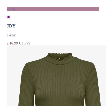
-20%
JDY
T-shirt
€
19,99
€
15,99