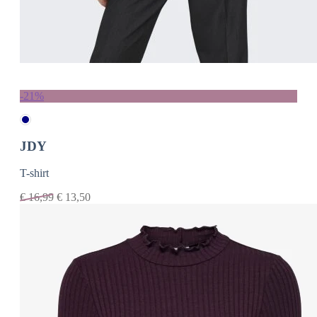
-21%
JDY
T-shirt
€
16,99
€
13,50