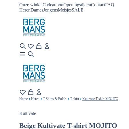
Onze winkel
Cadeaubon
Openingstijden
Contact
FAQ
Heren
Dames
Jongens
Meisjes
SALE
Home
Heren
T-Shirts & Polo's
T-shirt
Kultivate T-shirt MOJITO
Kultivate
Beige
Kultivate T-shirt MOJITO