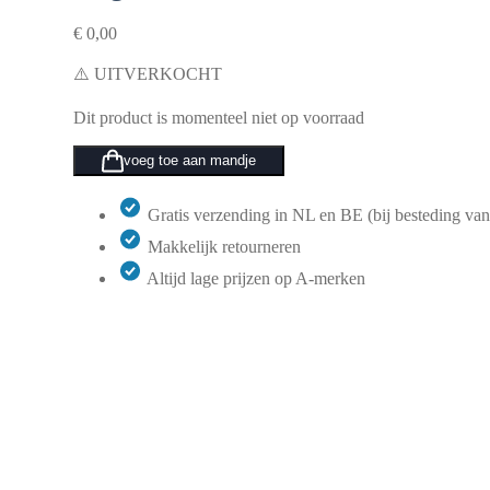
€
0,00
⚠️ UITVERKOCHT
Dit product is momenteel niet op voorraad
voeg toe aan mandje
Gratis verzending in NL en BE (bij besteding van
Makkelijk retourneren
Altijd lage prijzen op A-merken