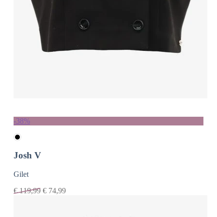
-38%
Josh V
Gilet
€
119,99
€
74,99