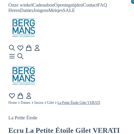
Onze winkel
Cadeaubon
Openingstijden
Contact
FAQ
Heren
Dames
Jongens
Meisjes
SALE
Home
Dames
Jassen
Gilet
La Petite Étoile Gilet VERATI
La Petite Étoile
Ecru
La Petite Étoile Gilet VERATI