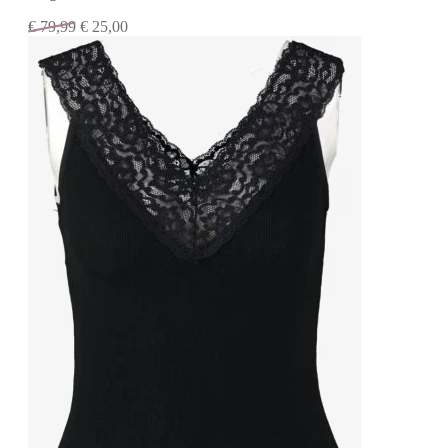
€
79,99
€
25,00