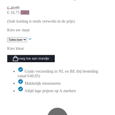
€
45,00
€
18,75
-58%
(Sale korting is reeds verwerkt in de prijs)
Kies uw maat
Kies kleur
voeg toe aan mandje
Gratis verzending in NL en BE (bij besteding
vanaf €49,95)
Makkelijk retourneren
Altijd lage prijzen op A-merken