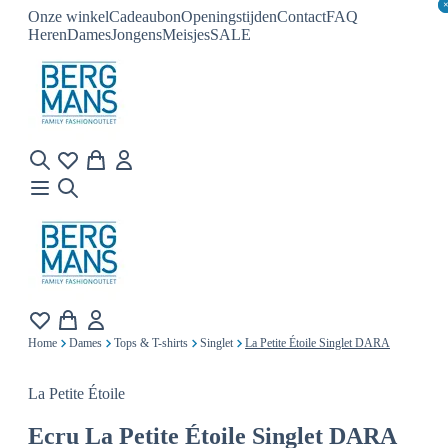
Onze winkel
Cadeaubon
Openingstijden
Contact
FAQ
Heren
Dames
Jongens
Meisjes
SALE
Home
Dames
Tops & T-shirts
Singlet
La Petite Étoile Singlet DARA
La Petite Étoile
Ecru
La Petite Étoile Singlet DARA