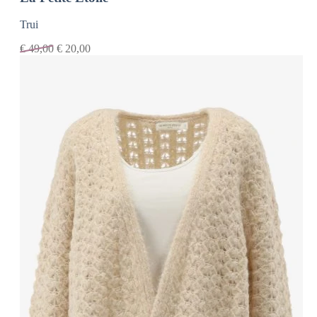
Trui
€
49,00
€
20,00