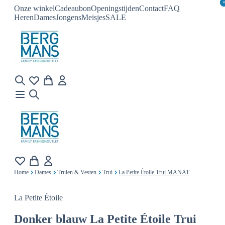
Onze winkel
Cadeaubon
Openingstijden
Contact
FAQ
Heren
Dames
Jongens
Meisjes
SALE
Home
Dames
Truien & Vesten
Trui
La Petite Étoile Trui MANAT
La Petite Étoile
Donker blauw
La Petite Étoile Trui