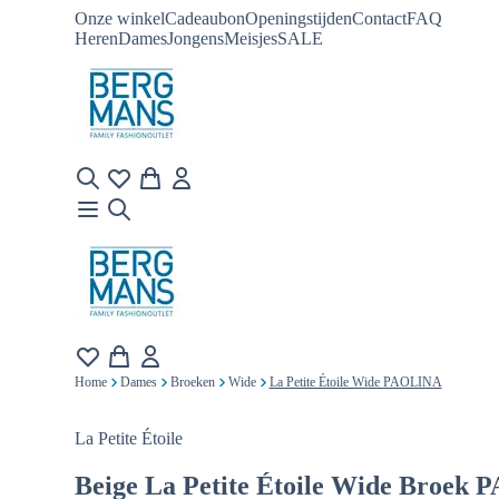
Onze winkel
Cadeaubon
Openingstijden
Contact
FAQ
Heren
Dames
Jongens
Meisjes
SALE
Home
Dames
Broeken
Wide
La Petite Étoile Wide PAOLINA
La Petite Étoile
Beige
La Petite Étoile Wide Broek