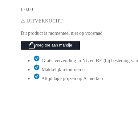
€
0,00
⚠️ UITVERKOCHT
Dit product is momenteel niet op voorraad
voeg toe aan mandje
Gratis verzending in NL en BE (bij besteding van
Makkelijk retourneren
Altijd lage prijzen op A-merken