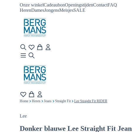
Onze winkel
Cadeaubon
Openingstijden
Contact
FAQ
Heren
Dames
Jongens
Meisjes
SALE
Home
Heren
Jeans
Straight Fit
Lee Straight Fit RIDER
Lee
Donker blauwe
Lee Straight Fit Je