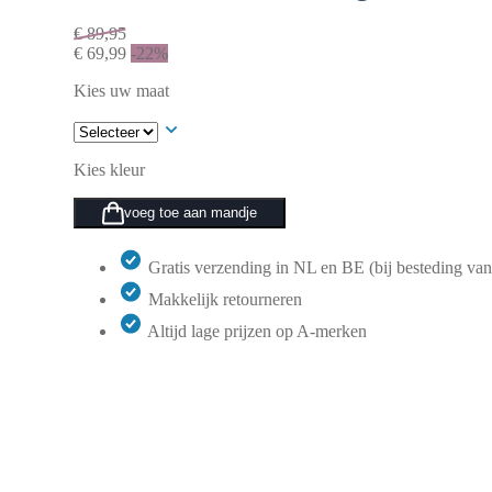
€
89,95
€
69,99
-22%
Kies uw maat
Kies kleur
voeg toe aan mandje
Gratis verzending in NL en BE (bij besteding van
Makkelijk retourneren
Altijd lage prijzen op A-merken