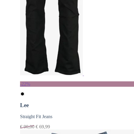
-22%
Lee
Straight Fit Jeans
€
90,00
€
69,99