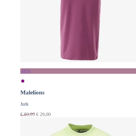
-68%
Malelions
Jurk
€
89,99
€
29,00