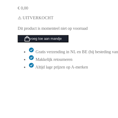
€
0,00
⚠️ UITVERKOCHT
Dit product is momenteel niet op voorraad
voeg toe aan mandje
Gratis verzending in NL en BE (bij besteding van
Makkelijk retourneren
Altijd lage prijzen op A-merken