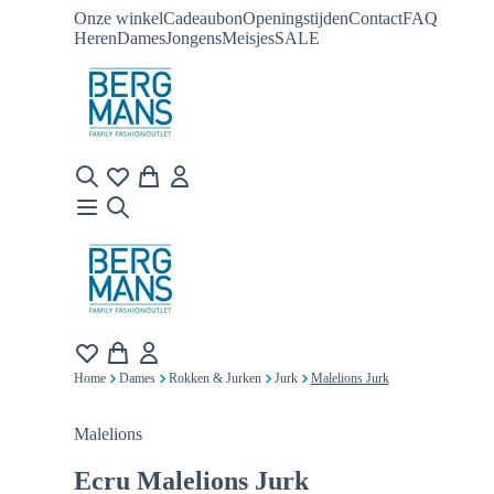
Onze winkel
Cadeaubon
Openingstijden
Contact
FAQ
Heren
Dames
Jongens
Meisjes
SALE
Home
Dames
Rokken & Jurken
Jurk
Malelions Jurk
Malelions
Ecru
Malelions Jurk