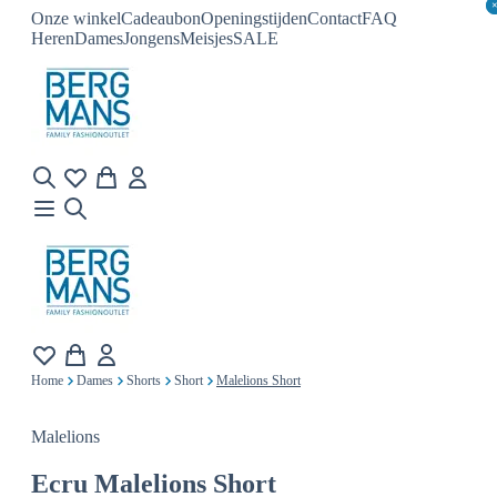
Onze winkel
Cadeaubon
Openingstijden
Contact
FAQ
Heren
Dames
Jongens
Meisjes
SALE
Home
Dames
Shorts
Short
Malelions Short
Malelions
Ecru
Malelions Short