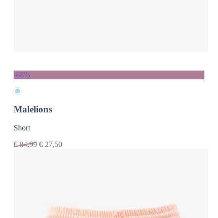
-68%
Malelions
Short
€
84,99
€
27,50