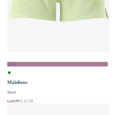
-67%
Malelions
Short
€
64,99
€
21,50