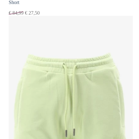
Short
€
84,99
€
27,50