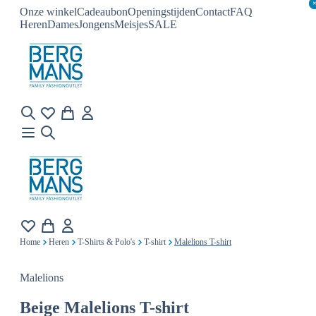
Onze winkel
Cadeaubon
Openingstijden
Contact
FAQ
Heren
Dames
Jongens
Meisjes
SALE
Home
Heren
T-Shirts & Polo's
T-shirt
Malelions T-shirt
Malelions
Beige
Malelions T-shirt