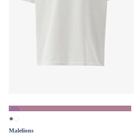
-36%
Malelions