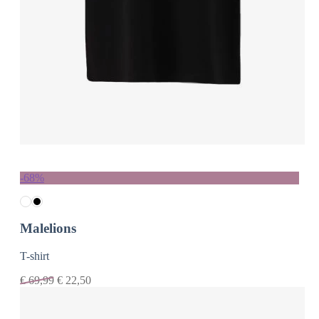
-68%
Malelions
T-shirt
€
69,99
€
22,50