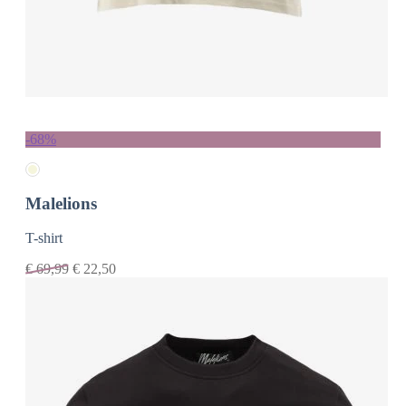
-68%
Malelions
T-shirt
€
69,99
€
22,50