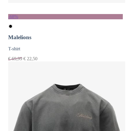
-68%
Malelions
T-shirt
€
69,99
€
22,50