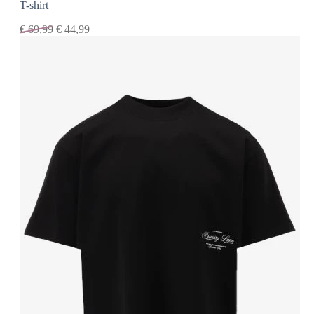
T-shirt
€
69,99
€
44,99