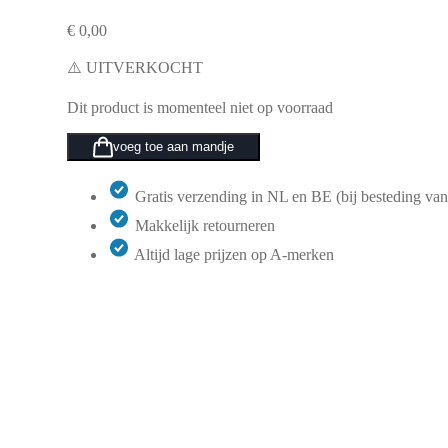
€
0,00
⚠️ UITVERKOCHT
Dit product is momenteel niet op voorraad
voeg toe aan mandje
Gratis verzending in NL en BE (bij besteding van
Makkelijk retourneren
Altijd lage prijzen op A-merken