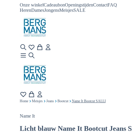
Onze winkel
Cadeaubon
Openingstijden
Contact
FAQ
Heren
Dames
Jongens
Meisjes
SALE
Home
Meisjes
Jeans
Bootcut
Name It Bootcut SALLI
Name It
Licht blauw
Name It Bootcut Jeans 