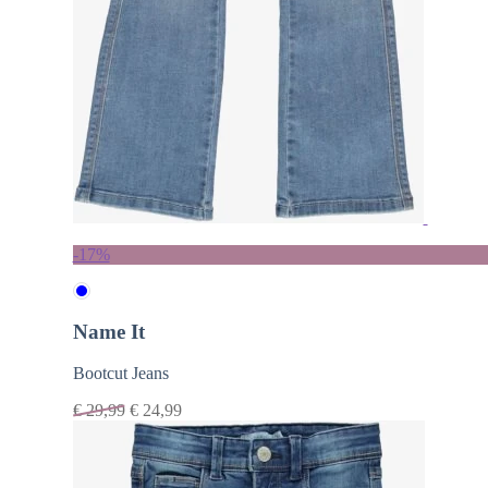
-17%
Name It
Bootcut Jeans
€
29,99
€
24,99