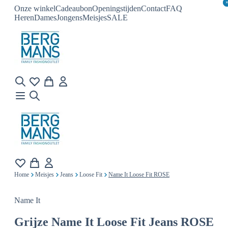
Onze winkel
Cadeaubon
Openingstijden
Contact
FAQ
Heren
Dames
Jongens
Meisjes
SALE
Home
Meisjes
Jeans
Loose Fit
Name It Loose Fit ROSE
Name It
Grijze
Name It Loose Fit Jeans ROSE