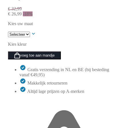
€
32,99
€
26,99
-18%
Kies uw maat
Kies kleur
voeg toe aan mandje
Gratis verzending in NL en BE (bij besteding
vanaf €49,95)
Makkelijk retourneren
Altijd lage prijzen op A-merken