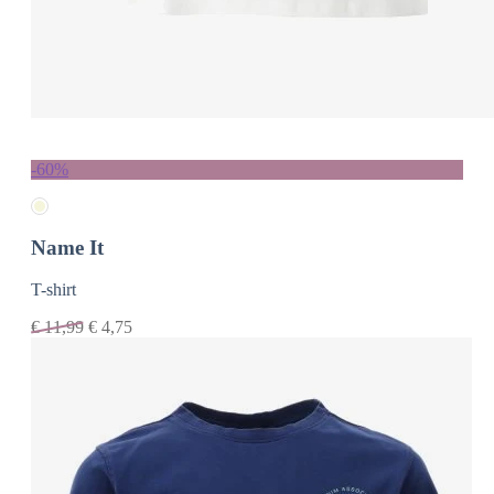
-60%
Name It
T-shirt
€
11,99
€
4,75