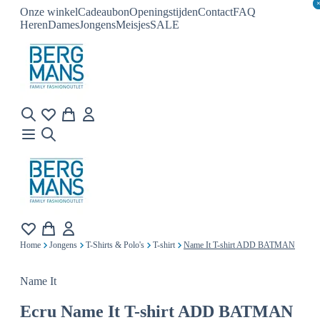
Onze winkel
Cadeaubon
Openingstijden
Contact
FAQ
Heren
Dames
Jongens
Meisjes
SALE
Home
Jongens
T-Shirts & Polo's
T-shirt
Name It T-shirt ADD BATMAN
Name It
Ecru
Name It T-shirt ADD BATMAN