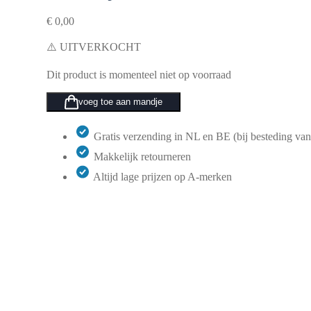
€
0,00
⚠️ UITVERKOCHT
Dit product is momenteel niet op voorraad
voeg toe aan mandje
Gratis verzending in NL en BE (bij besteding van
Makkelijk retourneren
Altijd lage prijzen op A-merken