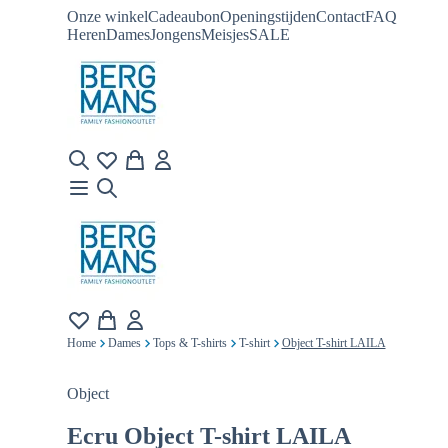
Onze winkel
Cadeaubon
Openingstijden
Contact
FAQ
Heren
Dames
Jongens
Meisjes
SALE
Home
Dames
Tops & T-shirts
T-shirt
Object T-shirt LAILA
Object
Ecru
Object T-shirt LAILA