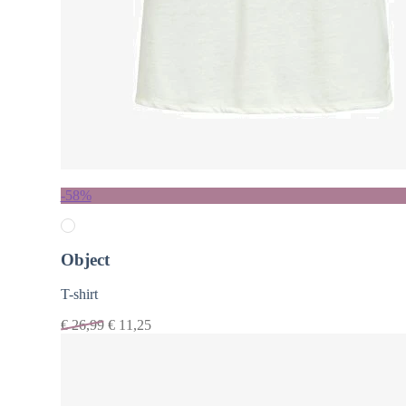
-58%
Object
T-shirt
€
26,99
€
11,25