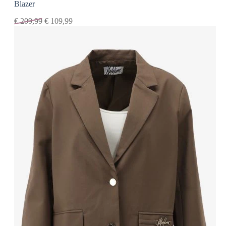
Blazer
€
209,99
€
109,99