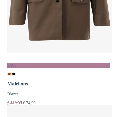
-38%
Malelions
Blazer
€
119,99
€
74,99