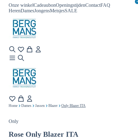
Onze winkel
Cadeaubon
Openingstijden
Contact
FAQ
Heren
Dames
Jongens
Meisjes
SALE
Home
Dames
Jassen
Blazer
Only Blazer ITA
Only
Rose
Only Blazer ITA