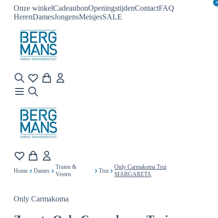
Onze winkel
Cadeaubon
Openingstijden
Contact
FAQ
Heren
Dames
Jongens
Meisjes
SALE
Truien &
Only Carmakoma Trui
Home
Dames
Trui
Vesten
MARGARETA
Only Carmakoma