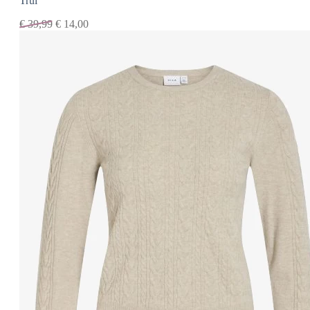
Trui
€
39,99
€
14,00