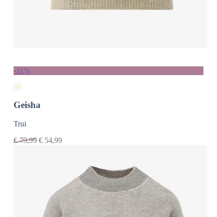
-31%
Geisha
Trui
€
79,99
€
54,99