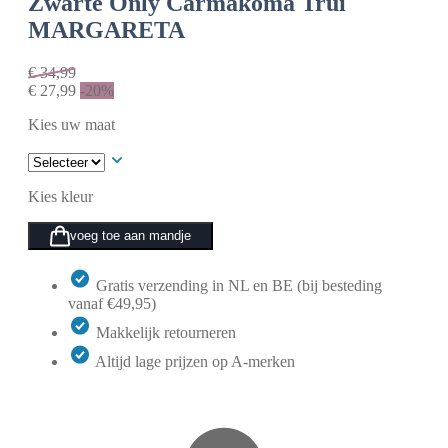
Zwarte
Only Carmakoma Trui
MARGARETA
€
34,99
€
27,99
-20%
Kies uw maat
Kies kleur
voeg toe aan mandje
Gratis verzending in NL en BE (bij besteding
vanaf €49,95)
Makkelijk retourneren
Altijd lage prijzen op A-merken