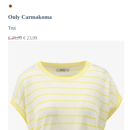
Only Carmakoma
Trui
€
29,99
€
23,99