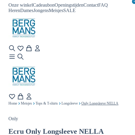
Onze winkel
Cadeaubon
Openingstijden
Contact
FAQ
Heren
Dames
Jongens
Meisjes
SALE
Home
Meisjes
Tops & T-shirts
Longsleeve
Only Longsleeve NELLA
Only
Ecru
Only Longsleeve NELLA