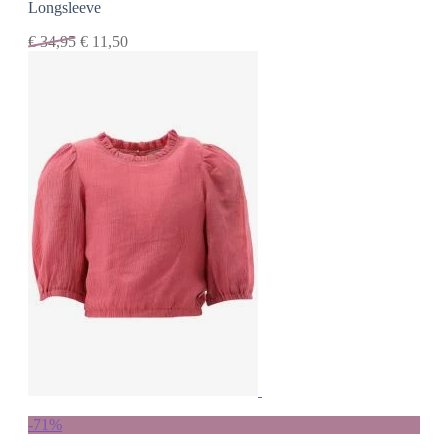
Longsleeve
€
34,95
€
11,50
-71%