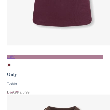
-18%
Only
T-shirt
€
10,99
€
8,99