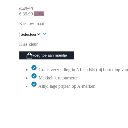
€
49,99
€
39,99
-20%
Kies uw maat
Kies kleur
voeg toe aan mandje
Gratis verzending in NL en BE (bij besteding van
Makkelijk retourneren
Altijd lage prijzen op A-merken