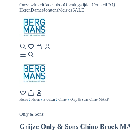
Onze winkel
Cadeaubon
Openingstijden
Contact
FAQ
Heren
Dames
Jongens
Meisjes
SALE
Home
Heren
Broeken
Chino
Only & Sons Chino MARK
Only & Sons
Grijze
Only & Sons Chino Broek 