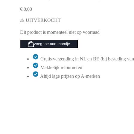
€
0,00
⚠️ UITVERKOCHT
Dit product is momenteel niet op voorraad
voeg toe aan mandje
Gratis verzending in NL en BE (bij besteding van
Makkelijk retourneren
Altijd lage prijzen op A-merken