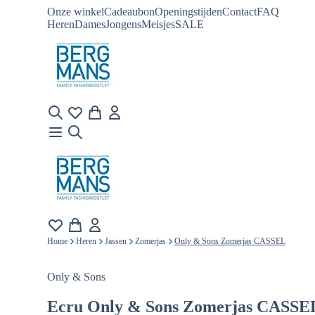
Onze winkel
Cadeaubon
Openingstijden
Contact
FAQ
Heren
Dames
Jongens
Meisjes
SALE
Home
Heren
Jassen
Zomerjas
Only & Sons Zomerjas CASSEL
Only & Sons
Ecru
Only & Sons Zomerjas CASSE