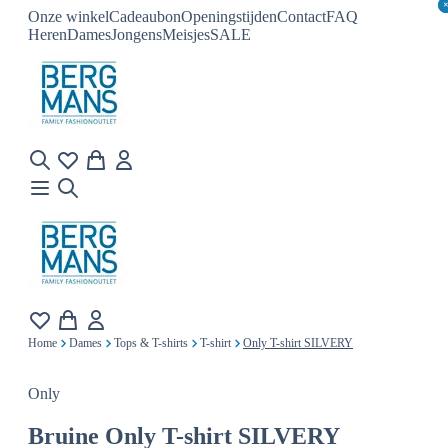
Onze winkel
Cadeaubon
Openingstijden
Contact
FAQ
Heren
Dames
Jongens
Meisjes
SALE
Home
Dames
Tops & T-shirts
T-shirt
Only T-shirt SILVERY
Only
Bruine
Only T-shirt SILVERY