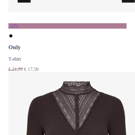
-20%
Only
T-shirt
€
21,99
€
17,50