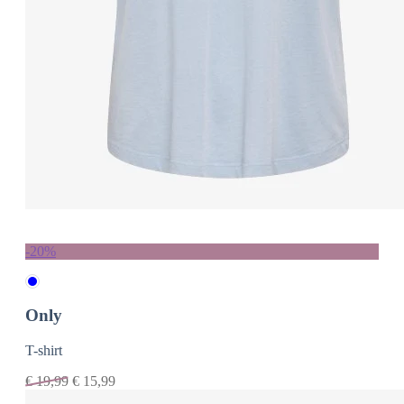
-20%
Only
T-shirt
€
19,99
€
15,99