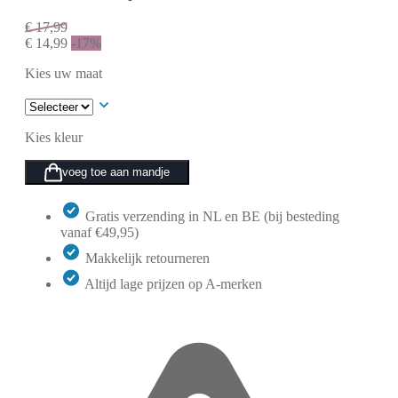
€
17,99
€
14,99
-17%
Kies uw maat
Kies kleur
voeg toe aan mandje
Gratis verzending in NL en BE (bij besteding
vanaf €49,95)
Makkelijk retourneren
Altijd lage prijzen op A-merken