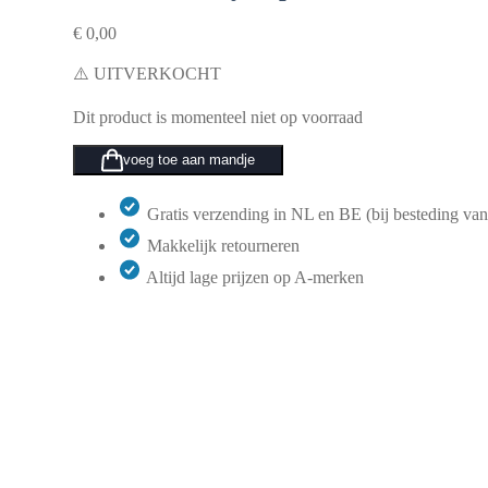
€
0,00
⚠️ UITVERKOCHT
Dit product is momenteel niet op voorraad
voeg toe aan mandje
Gratis verzending in NL en BE (bij besteding van
Makkelijk retourneren
Altijd lage prijzen op A-merken