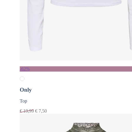
-62%
Only
Top
€
19,99
€
7,50