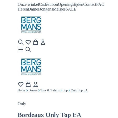
Onze winkel
Cadeaubon
Openingstijden
Contact
FAQ
Heren
Dames
Jongens
Meisjes
SALE
Home
Dames
Tops & T-shirts
Top
Only Top EA
Only
Bordeaux
Only Top EA