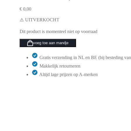
€
0,00
⚠️ UITVERKOCHT
Dit product is momenteel niet op voorraad
voeg toe aan mandje
Gratis verzending in NL en BE (bij besteding van
Makkelijk retourneren
Altijd lage prijzen op A-merken