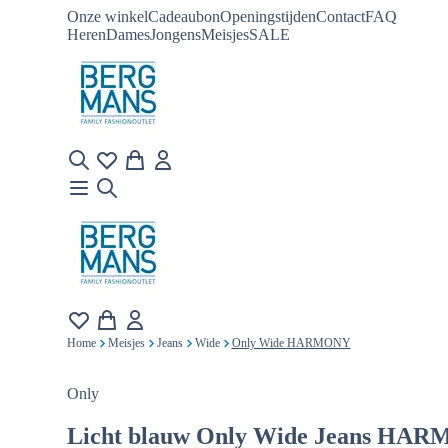
Onze winkel
Cadeaubon
Openingstijden
Contact
FAQ
Heren
Dames
Jongens
Meisjes
SALE
Home
Meisjes
Jeans
Wide
Only Wide HARMONY
Only
Licht blauw
Only Wide Jeans HA