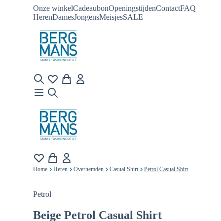
Onze winkel
Cadeaubon
Openingstijden
Contact
FAQ
Heren
Dames
Jongens
Meisjes
SALE
Home
Heren
Overhemden
Casual Shirt
Petrol Casual Shirt
Petrol
Beige
Petrol Casual Shirt