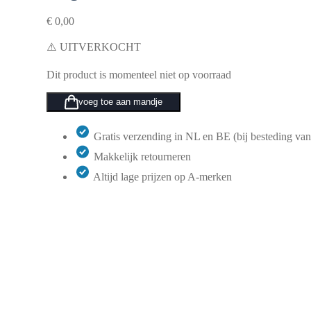
€
0,00
⚠️ UITVERKOCHT
Dit product is momenteel niet op voorraad
voeg toe aan mandje
Gratis verzending in NL en BE (bij besteding van
Makkelijk retourneren
Altijd lage prijzen op A-merken