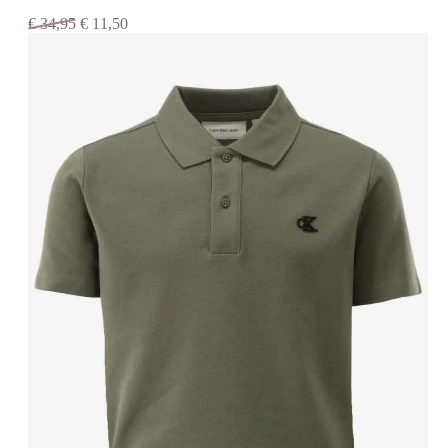
€
34,95
€
11,50