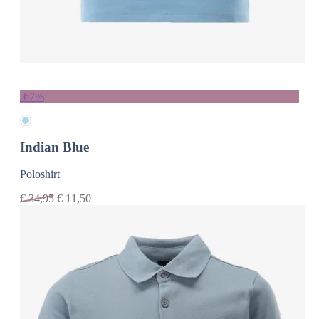
-67%
Indian Blue
Poloshirt
€
34,95
€
11,50