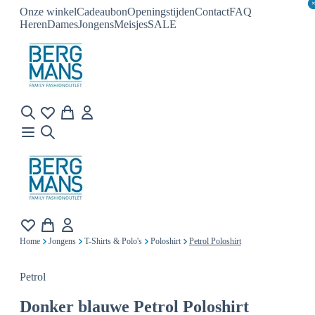
Onze winkel
Cadeaubon
Openingstijden
Contact
FAQ
Heren
Dames
Jongens
Meisjes
SALE
Home
Jongens
T-Shirts & Polo's
Poloshirt
Petrol Poloshirt
Petrol
Donker blauwe
Petrol Poloshirt