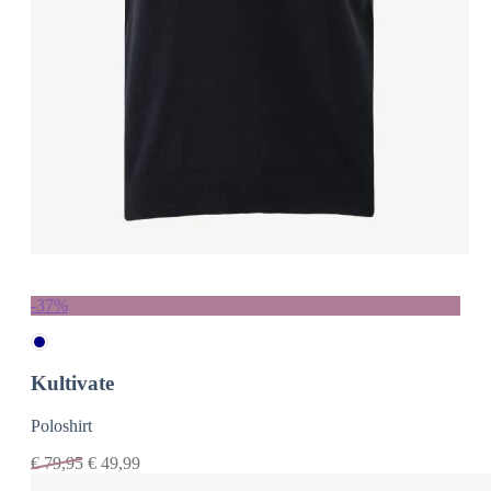
-37%
Kultivate
Poloshirt
€
79,95
€
49,99