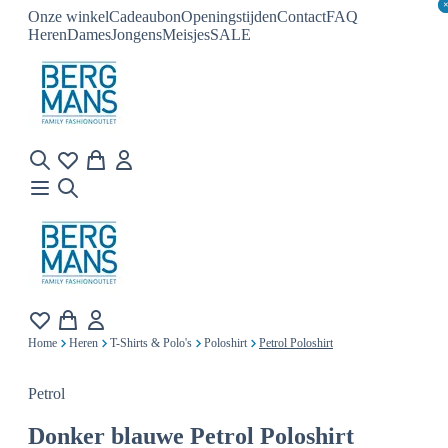
Onze winkel
Cadeaubon
Openingstijden
Contact
FAQ
Heren
Dames
Jongens
Meisjes
SALE
Home
Heren
T-Shirts & Polo's
Poloshirt
Petrol Poloshirt
Petrol
Donker blauwe
Petrol Poloshirt