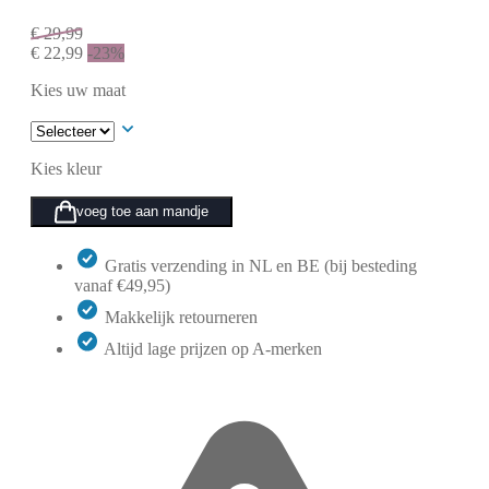
€
29,99
€
22,99
-23%
Kies uw maat
Kies kleur
voeg toe aan mandje
Gratis verzending in NL en BE (bij besteding
vanaf €49,95)
Makkelijk retourneren
Altijd lage prijzen op A-merken