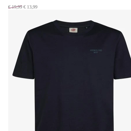
€
19,99
€
13,99