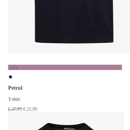
-21%
Petrol
T-shirt
€
27,99
€
21,99