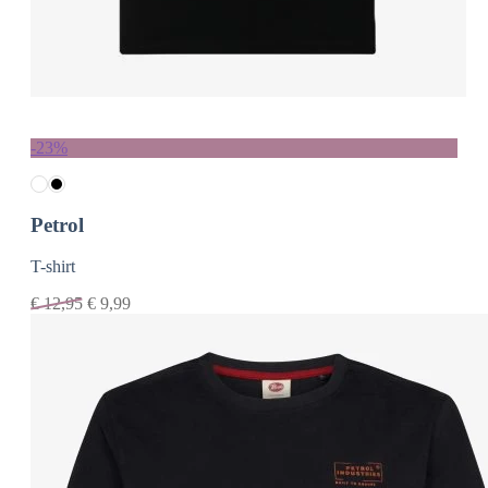
-23%
Petrol
T-shirt
€
12,95
€
9,99