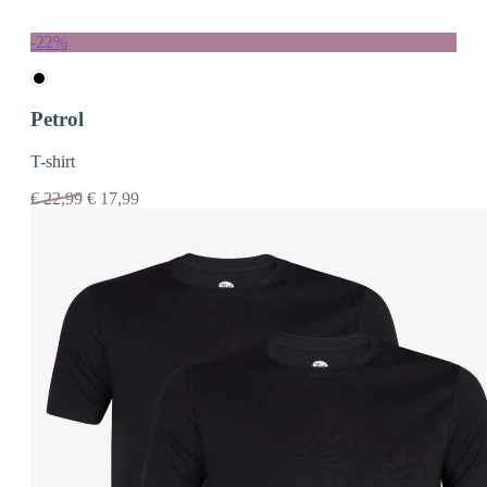
-22%
Petrol
T-shirt
€
22,99
€
17,99