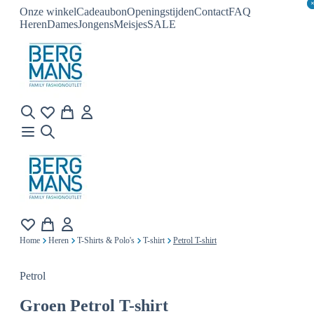
Onze winkel
Cadeaubon
Openingstijden
Contact
FAQ
Heren
Dames
Jongens
Meisjes
SALE
Home
Heren
T-Shirts & Polo's
T-shirt
Petrol T-shirt
Petrol
Groen
Petrol T-shirt